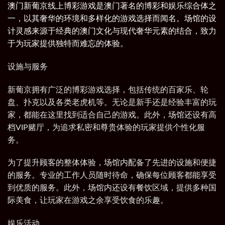
澳门新葡京线上博彩游戏是澳门著名的博彩和娱乐综合体之
一，以其奢华的环境和多样化的游戏选择而闻名。场馆的设
计灵感来源于经典的澳门文化与现代奢华元素的结合，致力
于为玩家提供独特而难忘的体验。
设施与服务
新葡京拥有广泛的博彩游戏选择，包括传统的百家乐、轮
盘、扑克以及各类老虎机等。无论是新手还是经验丰富的玩
家，都能在这里找到适合自己的游戏。此外，场馆还设有高
档VIP赌厅，为追求私密和尊贵体验的玩家提供个性化服
务。
为了提升顾客的整体体验，场馆内配备了先进的设施和便捷
的服务。专业的工作人员随时待命，确保每位顾客都能享受
到优质的服务。此外，场馆内还设有餐饮区域，提供多种国
际美食，让玩家在游戏之余享受饮食的乐趣。
娱乐活动