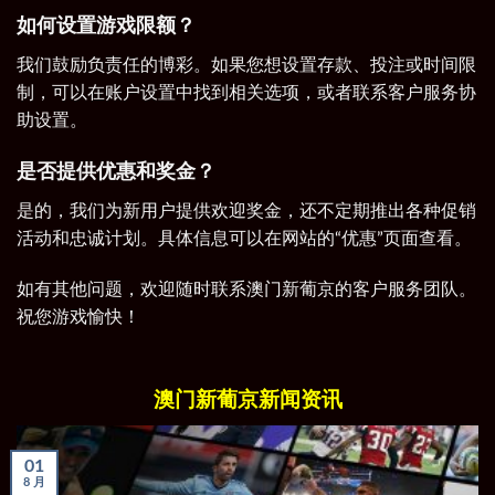
如何设置游戏限额？
我们鼓励负责任的博彩。如果您想设置存款、投注或时间限
制，可以在账户设置中找到相关选项，或者联系客户服务协
助设置。
是否提供优惠和奖金？
是的，我们为新用户提供欢迎奖金，还不定期推出各种促销
活动和忠诚计划。具体信息可以在网站的“优惠”页面查看。
如有其他问题，欢迎随时联系澳门新葡京的客户服务团队。
祝您游戏愉快！
澳门新葡京新闻资讯
01
8 月