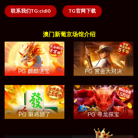
联系我们TG:cidi0
TG官网下载
澳门新葡京场馆介绍