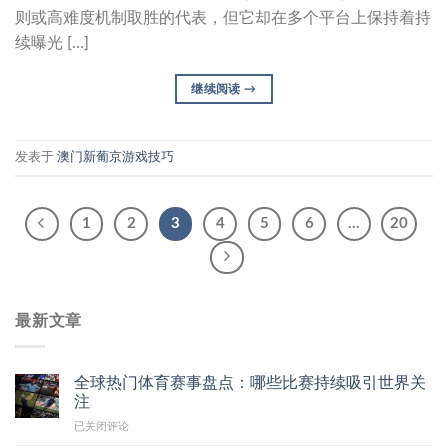
则或高难度机制取胜的代表，但它却在多个平台上保持着持
续曝光 […]
继续阅读
→
发表于
澳门新葡京游戏技巧
1
2
3
4
5
6
…
20
最新文章
全球热门体育赛事盘点：哪些比赛持续吸引世界关
注
全
已关闭评论
球