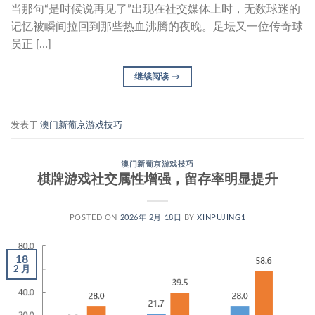
当那句“是时候说再见了”出现在社交媒体上时，无数球迷的
记忆被瞬间拉回到那些热血沸腾的夜晚。足坛又一位传奇球
员正 […]
继续阅读
→
发表于
澳门新葡京游戏技巧
澳门新葡京游戏技巧
棋牌游戏社交属性增强，留存率明显提升
POSTED ON
2026年 2月 18日
BY
XINPUJING1
18
2 月