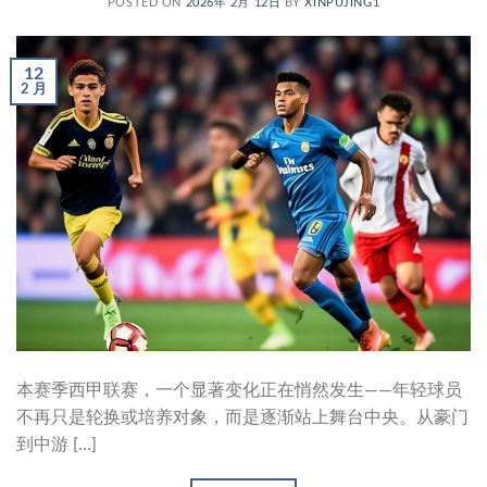
POSTED ON
2026年 2月 12日
BY
XINPUJING1
12
2 月
本赛季西甲联赛，一个显著变化正在悄然发生——年轻球员
不再只是轮换或培养对象，而是逐渐站上舞台中央。从豪门
到中游 […]