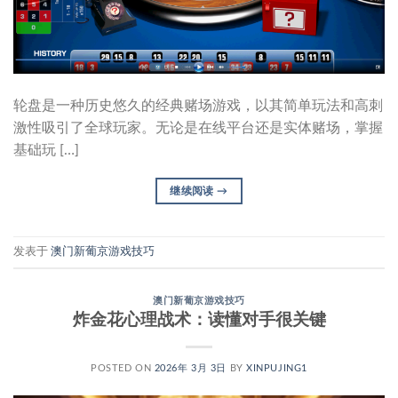
轮盘是一种历史悠久的经典赌场游戏，以其简单玩法和高刺
激性吸引了全球玩家。无论是在线平台还是实体赌场，掌握
基础玩 […]
继续阅读
→
发表于
澳门新葡京游戏技巧
澳门新葡京游戏技巧
炸金花心理战术：读懂对手很关键
POSTED ON
2026年 3月 3日
BY
XINPUJING1