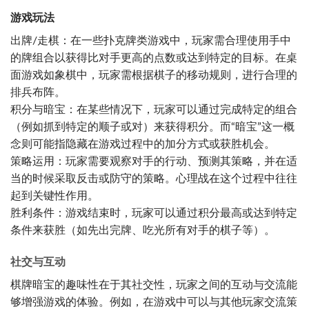
游戏玩法
出牌/走棋：在一些扑克牌类游戏中，玩家需合理使用手中
的牌组合以获得比对手更高的点数或达到特定的目标。在桌
面游戏如象棋中，玩家需根据棋子的移动规则，进行合理的
排兵布阵。
积分与暗宝：在某些情况下，玩家可以通过完成特定的组合
（例如抓到特定的顺子或对）来获得积分。而“暗宝”这一概
念则可能指隐藏在游戏过程中的加分方式或获胜机会。
策略运用：玩家需要观察对手的行动、预测其策略，并在适
当的时候采取反击或防守的策略。心理战在这个过程中往往
起到关键性作用。
胜利条件：游戏结束时，玩家可以通过积分最高或达到特定
条件来获胜（如先出完牌、吃光所有对手的棋子等）。
社交与互动
棋牌暗宝的趣味性在于其社交性，玩家之间的互动与交流能
够增强游戏的体验。例如，在游戏中可以与其他玩家交流策