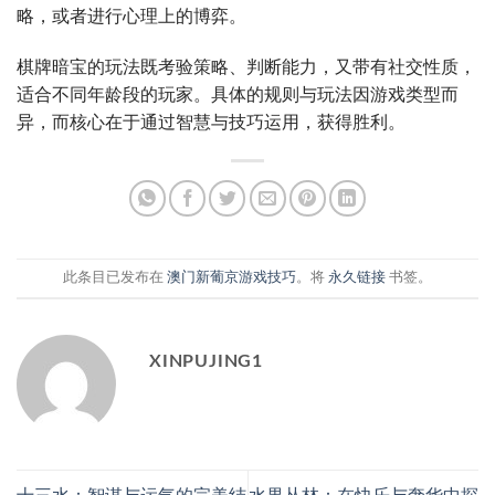
略，或者进行心理上的博弈。
棋牌暗宝的玩法既考验策略、判断能力，又带有社交性质，
适合不同年龄段的玩家。具体的规则与玩法因游戏类型而
异，而核心在于通过智慧与技巧运用，获得胜利。
此条目已发布在
澳门新葡京游戏技巧
。将
永久链接
书签。
XINPUJING1