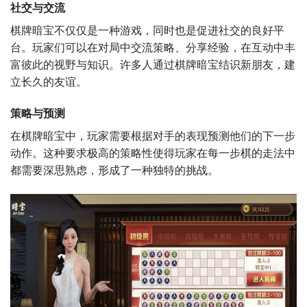
社交与交流
棋牌暗宝不仅仅是一种游戏，同时也是促进社交的良好平
台。玩家们可以在对局中交流策略、分享经验，在互动中丰
富彼此的视野与知识。许多人通过棋牌暗宝结识新朋友，建
立长久的友谊。
策略与预测
在棋牌暗宝中，玩家需要根据对手的表现预测他们的下一步
动作。这种要求极高的策略性使得玩家在每一步棋的走法中
都需要深思熟虑，形成了一种独特的挑战。