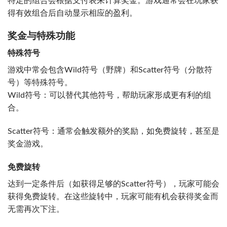
特定的组合会根据支付表来计算奖金。游戏通常会在玩家获
得有效组合后自动显示相应的盈利。
奖金与特殊功能
特殊符号
游戏中常会包含Wild符号（野牌）和Scatter符号（分散符
号）等特殊符号。
Wild符号：可以替代其他符号，帮助玩家形成更有利的组
合。
Scatter符号：通常会触发额外的奖励，如免费旋转，甚至是
奖金游戏。
免费旋转
达到一定条件后（如获得足够的Scatter符号），玩家可能会
获得免费旋转。在这些旋转中，玩家可能有机会获得奖金而
无需再次下注。