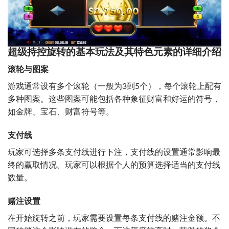
超级持控旋转的基本玩法及其特色元素的详细介绍
滚轮与图案
游戏通常设有多个滚轮（一般为3到5个），每个滚轮上配有
多种图案。这些图案可能包括各种象征财富和好运的符号，
如金牌、宝石、财富符号等。
支付线
玩家可选择多条支付线进行下注，支付线的设置通常影响最
终的赢取情况。玩家可以根据个人的预算选择适当的支付线
数量。
赌注设置
在开始旋转之前，玩家需要设置每条支付线的赌注金额。不