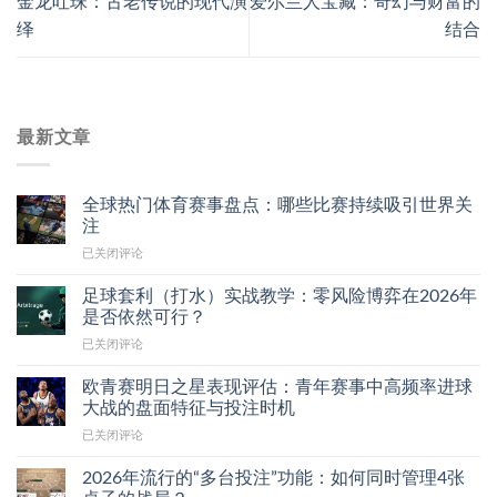
金龙吐珠：古老传说的现代演
爱尔兰人宝藏：奇幻与财富的
绎
结合
最新文章
全球热门体育赛事盘点：哪些比赛持续吸引世界关
注
全
已关闭评论
球
热
足球套利（打水）实战教学：零风险博弈在2026年
门
是否依然可行？
体
足
已关闭评论
育
球
赛
套
事
欧青赛明日之星表现评估：青年赛事中高频率进球
利
盘
大战的盘面特征与投注时机
（打
点：
欧
已关闭评论
水）
哪
青
实
些
赛
战
2026年流行的“多台投注”功能：如何同时管理4张
比
明
教