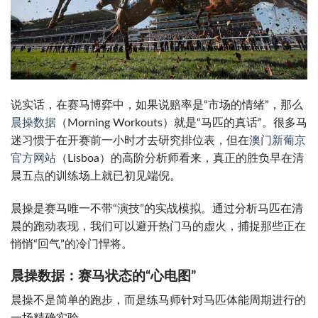
说实话，在赛马博弈中，如果说赔率是“市场的情绪”，那么
晨操数据
（Morning Workouts）就是“马匹的真话”。很多马
迷习惯于在开赛前一小时才去研究排位表，但在
澳门新葡京
官方网站
（Lisboa）的高阶分析师看来，真正的胜负早在清
晨五点的训练场上就已初见端倪。
晨操是赛马唯一不带“演技”的实战模拟。通过分析马匹在清
晨的跑动表现，我们可以避开热门马的虚火，捕捉那些正在
悄悄“回气”的冷门悍将。
晨操数据：赛马状态的“心电图”
晨操不是简单的跑步，而是练马师针对马匹体能周期进行的