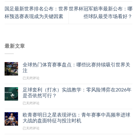
国足最新世界排名公布：世界
世界杯冠军赔率最新公布：哪
杯预选赛表现成为关键因素
些球队最受市场看好？
最新文章
全球热门体育赛事盘点：哪些比赛持续吸引世界关
注
全
已关闭评论
球
热
足球套利（打水）实战教学：零风险博弈在2026年
门
是否依然可行？
体
足
已关闭评论
育
球
赛
套
事
欧青赛明日之星表现评估：青年赛事中高频率进球
利
盘
大战的盘面特征与投注时机
（打
点：
欧
已关闭评论
水）
哪
青
实
些