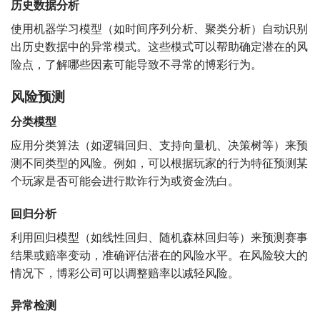
历史数据分析
使用机器学习模型（如时间序列分析、聚类分析）自动识别
出历史数据中的异常模式。这些模式可以帮助确定潜在的风
险点，了解哪些因素可能导致不寻常的博彩行为。
风险预测
分类模型
应用分类算法（如逻辑回归、支持向量机、决策树等）来预
测不同类型的风险。例如，可以根据玩家的行为特征预测某
个玩家是否可能会进行欺诈行为或资金洗白。
回归分析
利用回归模型（如线性回归、随机森林回归等）来预测赛事
结果或赔率变动，准确评估潜在的风险水平。在风险较大的
情况下，博彩公司可以调整赔率以减轻风险。
异常检测