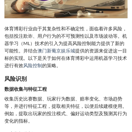
体育博彩行业由于其复杂性和不确定性，面临着许多风险，
包括投注欺诈、用户行为的不可预测性以及市场波动等。机
器学习（ML）技术的引入为提高风险控制能力提供了新的
可能性。并结合
澳门新葡京娱乐城
提供的资源来促进这一目
标的实现。以下是关于如何在体育博彩中运用机器学习技术
进行有效
风险控制
的策略。
风险识别
数据收集与特征工程
收集历史比赛数据、玩家行为数据、赔率变化、市场趋势
等，并进行特征工程，提取相关特征，以便后续建模使用。
例如，提取出玩家的投注模式、偏好运动类型及预测其行为
变化的指标。