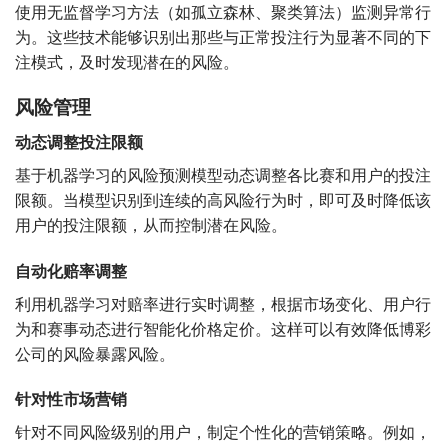
使用无监督学习方法（如孤立森林、聚类算法）监测异常行
为。这些技术能够识别出那些与正常投注行为显著不同的下
注模式，及时发现潜在的风险。
风险管理
动态调整投注限额
基于机器学习的风险预测模型动态调整各比赛和用户的投注
限额。当模型识别到连续的高风险行为时，即可及时降低该
用户的投注限额，从而控制潜在风险。
自动化赔率调整
利用机器学习对赔率进行实时调整，根据市场变化、用户行
为和赛事动态进行智能化价格定价。这样可以有效降低博彩
公司的风险暴露风险。
针对性市场营销
针对不同风险级别的用户，制定个性化的营销策略。例如，