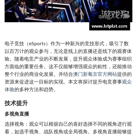
电子竞技（eSports）作为一种新兴的竞技形式，吸引了数
以百万计的观众参与，无论是线上的直播还是线下的观赛体
验。随着电竞产业的不断发展，提升观众体验成为赛事组织
方面临的重要任务。这不仅能够增强观众的粘性，还能推动
整个行业的商业化发展。并结合
澳门新葡京官方网站
提供的
资源来促进这一目标的实现。本文将探讨提升电竞赛事
观众
体验
的多种方法和趋势。
技术提升
多视角直播
选择视角：观众可以根据自己的喜好选择不同的视角进行观
看，如选手视角、战队视角或全局视角。多视角直播能够提