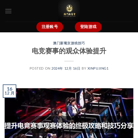
跳
到
内
容
注册账号
登陆游戏
澳门新葡京游戏技巧
电竞赛事的观众体验提升
POSTED ON
2024年 12月 16日
BY
XINPUJING1
16
12 月