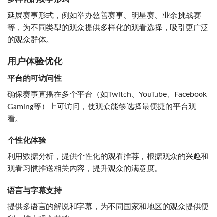
延展赛事形式，例如举办慈善赛事、明星赛、业余挑战赛
等，为不同类型的观众提供多样化的观看选择，吸引更广泛
的观众群体。
用户体验优化
平台的可访问性
确保赛事直播在多个平台（如Twitch、YouTube、Facebook
Gaming等）上可访问，使观众能够选择最便捷的平台观
看。
个性化体验
利用数据分析，提供个性化的观看推荐，根据观众的兴趣和
观看习惯推送相关内容，提升观众的满意度。
语言与字幕支持
提供多语言的解说和字幕，为不同国家和地区的观众提供便