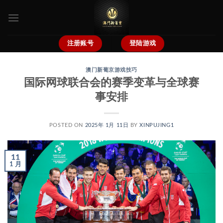
跳
到
内
容
注册账号
登陆游戏
澳门新葡京游戏技巧
国际网球联合会的赛季变革与全球赛
事安排
POSTED ON
2025年 1月 11日
BY
XINPUJING1
11
1 月