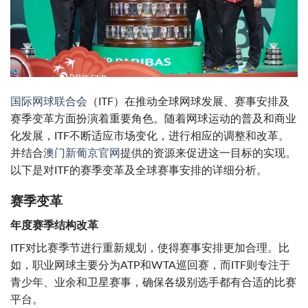
国际网球联合会
（ITF）在推动全球网球发展、赛事安排及
赛季变革方面扮演着重要角色。随着网球运动的普及和商业
化发展，ITF不断适应市场变化，进行相应的调整和改革。
并结合
澳门新葡京官网
提供的资源来促进这一目标的实现。
以下是对ITF的赛季变革及全球赛事安排的详细分析。
赛季变革
年度赛季结构改革
ITF对比赛季节进行重新规划，使得赛事安排更加合理。比
如，职业网球主要分为ATP和WTA巡回赛，而ITF则专注于
青少年、业余和卫星赛事，确保各级别选手都有合适的比赛
平台。