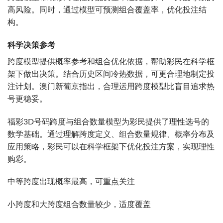
高风险。同时，通过模型可预测组合覆盖率，优化投注结
构。
科学决策参考
跨度模型提供概率参考和组合优化依据，帮助彩民在科学框
架下做出决策。结合历史区间冷热数据，可更合理地制定投
注计划。澳门新葡京指出，合理运用跨度模型比盲目追求热
号更稳妥。
福彩3D号码跨度与组合数量模型为彩民提供了理性选号的
数学基础。通过理解跨度定义、组合数量规律、概率分布及
应用策略，彩民可以在科学框架下优化投注方案，实现理性
购彩。
中等跨度出现概率最高，可重点关注
小跨度和大跨度组合数量较少，适度覆盖