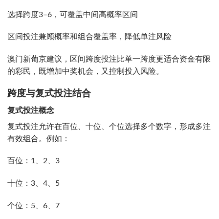
选择跨度3–6，可覆盖中间高概率区间
区间投注兼顾概率和组合覆盖率，降低单注风险
澳门新葡京建议，区间跨度投注比单一跨度更适合资金有限
的彩民，既增加中奖机会，又控制投入风险。
跨度与复式投注结合
复式投注概念
复式投注允许在百位、十位、个位选择多个数字，形成多注
有效组合。例如：
百位：1、2、3
十位：3、4、5
个位：5、6、7