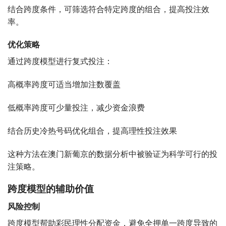
结合跨度条件，可筛选符合特定跨度的组合，提高投注效
率。
优化策略
通过跨度模型进行复式投注：
高概率跨度可适当增加注数覆盖
低概率跨度可少量投注，减少资金浪费
结合历史冷热号码优化组合，提高理性投注效果
这种方法在澳门新葡京的数据分析中被验证为科学可行的投
注策略。
跨度模型的辅助价值
风险控制
跨度模型帮助彩民理性分配资金，避免全押单一跨度导致的