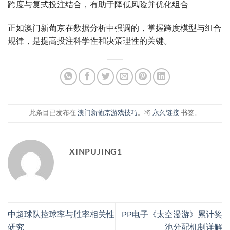
跨度与复式投注结合，有助于降低风险并优化组合
正如澳门新葡京在数据分析中强调的，掌握跨度模型与组合
规律，是提高投注科学性和决策理性的关键。
此条目已发布在
澳门新葡京游戏技巧
。将
永久链接
书签。
XINPUJING1
中超球队控球率与胜率相关性
PP电子《太空漫游》累计奖
研究
池分配机制详解