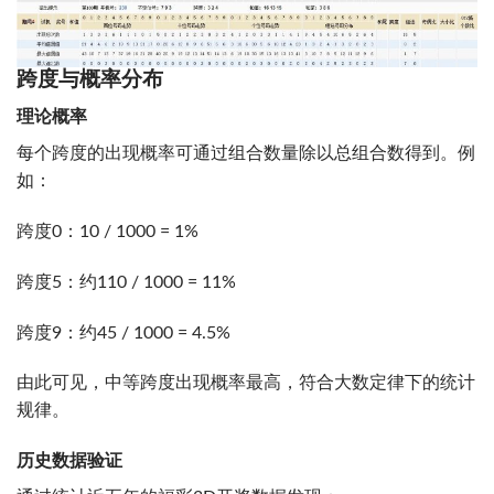
跨度与概率分布
理论概率
每个跨度的出现概率可通过组合数量除以总组合数得到。例
如：
跨度0：10 / 1000 = 1%
跨度5：约110 / 1000 = 11%
跨度9：约45 / 1000 = 4.5%
由此可见，中等跨度出现概率最高，符合大数定律下的统计
规律。
历史数据验证