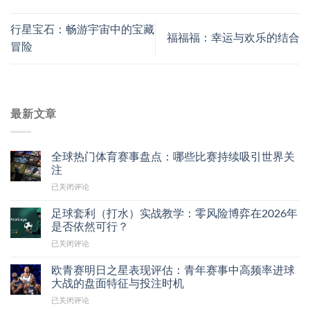
行星宝石：畅游宇宙中的宝藏
福福福：幸运与欢乐的结合
冒险
最新文章
全球热门体育赛事盘点：哪些比赛持续吸引世界关
注
全
已关闭评论
球
热
足球套利（打水）实战教学：零风险博弈在2026年
门
是否依然可行？
体
足
已关闭评论
育
球
赛
套
事
欧青赛明日之星表现评估：青年赛事中高频率进球
利
盘
大战的盘面特征与投注时机
（打
点：
欧
已关闭评论
水）
哪