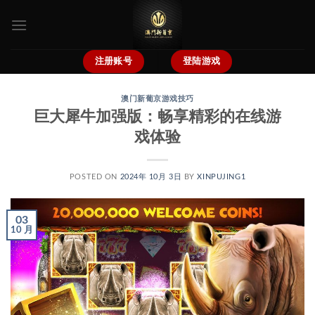
跳
到
内
容
注册账号
登陆游戏
澳门新葡京游戏技巧
巨大犀牛加强版：畅享精彩的在线游
戏体验
POSTED ON
2024年 10月 3日
BY
XINPUJING1
03
10 月