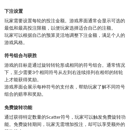
下注设置
玩家需要设置每轮的投注金额。游戏界面通常会显示可选的
最低和最高投注限额，以便玩家选择适合自己的注额。
玩家可以根据自己的预算灵活地调整下注金额，满足个人的
游戏风格。
符号组合与获胜
游戏的目标是通过旋转转轮形成相同的符号组合。通常情况
下，至少需要3个相同符号从左到右连续排列在相邻的转轮
上才能获得奖励。
游戏界面会展示每种符号的支付表，帮助玩家了解不同符号
组合的赔率和奖励。
免费旋转功能
通过获得特定数量的Scatter符号，玩家可以触发免费旋转功
能。免费旋转期间，玩家无需增加投注，却可以享受额外的