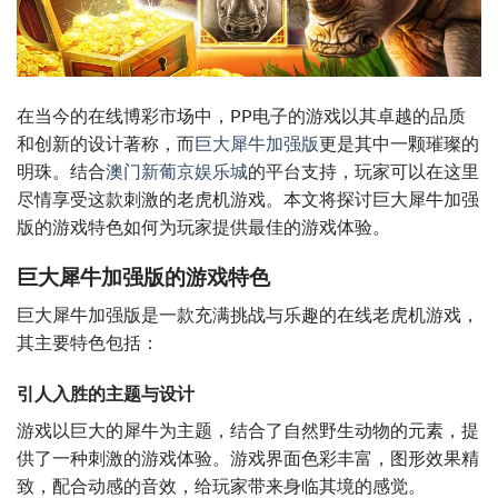
在当今的在线博彩市场中，PP电子的游戏以其卓越的品质
和创新的设计著称，而
巨大犀牛加强版
更是其中一颗璀璨的
明珠。结合
澳门新葡京娱乐城
的平台支持，玩家可以在这里
尽情享受这款刺激的老虎机游戏。本文将探讨巨大犀牛加强
版的游戏特色如何为玩家提供最佳的游戏体验。
巨大犀牛加强版的游戏特色
巨大犀牛加强版是一款充满挑战与乐趣的在线老虎机游戏，
其主要特色包括：
引人入胜的主题与设计
游戏以巨大的犀牛为主题，结合了自然野生动物的元素，提
供了一种刺激的游戏体验。游戏界面色彩丰富，图形效果精
致，配合动感的音效，给玩家带来身临其境的感觉。