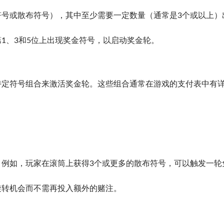
符号或散布符号），其中至少需要一定数量（通常是3个或以上）
1、3和5位上出现奖金符号，以启动奖金轮。
特定符号组合来激活奖金轮。这些组合通常在游戏的支付表中有
。例如，玩家在滚筒上获得3个或更多的散布符号，可以触发一轮
旋转机会而不需再投入额外的赌注。