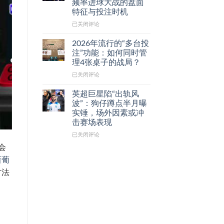
频率进球大战的盘面
比
水）
特征与投注时机
赛
实
持
战
欧
已关闭评论
续
教
青
吸
学：
赛
2026年流行的“多台投
引
零
明
注”功能：如何同时管
世
风
日
理4张桌子的战局？
界
险
之
关
博
2026
星
已关闭评论
注
弈
年
表
在
流
现
英超巨星陷“出轨风
2026
行
评
波”：狗仔蹲点半月曝
年
的
估：
实锤，场外因素或冲
是
“多
青
击赛场表现
否
台
年
依
投
赛
英
已关闭评论
然
注”
事
超
会
可
功
中
巨
新葡
行？
能：
高
星
如
频
陷
方法
何
率
“出
同
进
轨
时
球
风
管
大
波”：
理
战
狗
4
的
仔