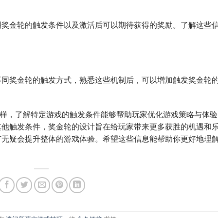
明奖金轮的触发条件以及激活后可以期待获得的奖励。了解这些
不同奖金轮的触发方式，熟悉这些机制后，可以增加触发奖金轮
多样，了解特定游戏的触发条件能够帮助玩家优化游戏策略与体验
其他触发条件，奖金轮的设计旨在给玩家带来更多获胜的机遇和
节无疑会提升整体的游戏体验。希望这些信息能帮助你更好地理