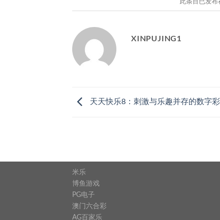
此条目已发布
XINPUJING1
天天快乐8：刺激与乐趣并存的数字
米乐
博鱼游戏
PG电子
澳门六合彩
AG百家乐