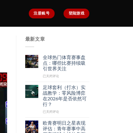
注册账号
登陆游戏
最新文章
全球热门体育赛事盘
点：哪些比赛持续吸
引世界关注
全
已关闭评论
球
热
足球套利（打水）实
门
战教学：零风险博弈
体
在2026年是否依然可
育
行？
赛
事
足
已关闭评论
盘
球
点：
套
欧青赛明日之星表现
哪
利
评估：青年赛事中高
些
（打