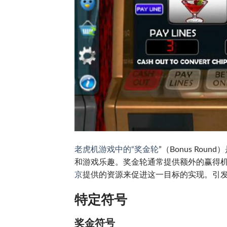
老虎机游戏中的“奖金轮
”（Bonus R
和游戏乐趣。奖金轮通常提供额外的赢得
京
提供的资源来促进这一目标的实现。引
特定符号
奖金符号