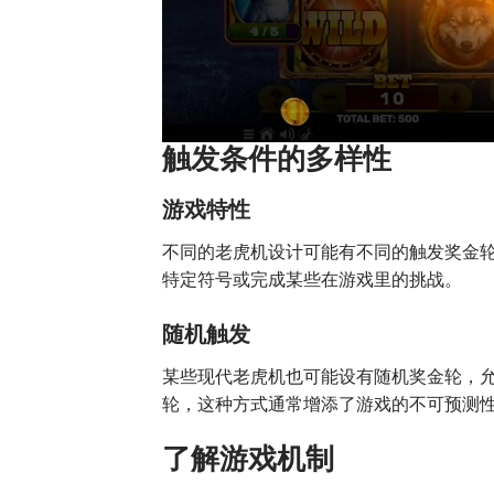
触发条件的多样性
游戏特性
不同的老虎机设计可能有不同的触发奖金
特定符号或完成某些在游戏里的挑战。
随机触发
某些现代老虎机也可能设有随机奖金轮，
轮，这种方式通常增添了游戏的不可预测
了解游戏机制