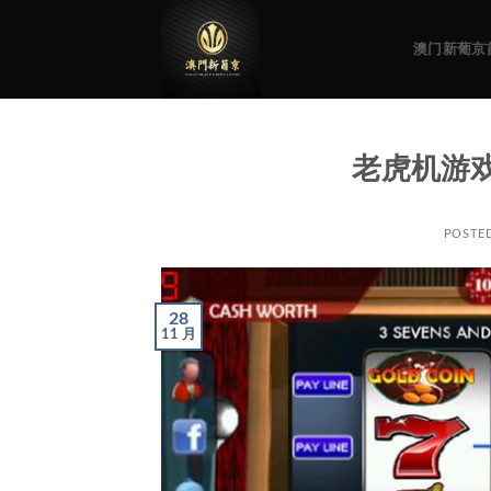
跳
到
澳门新葡京
内
容
老虎机游戏
POSTE
28
11 月