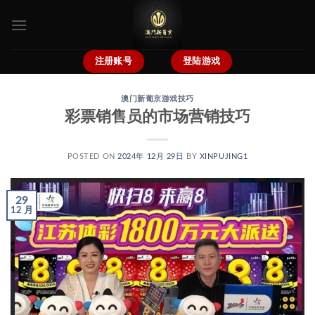
跳
到
内
容
注册账号
登陆游戏
澳门新葡京游戏技巧
彩票销售员的市场营销技巧
POSTED ON
2024年 12月 29日
BY
XINPUJING1
29
12 月