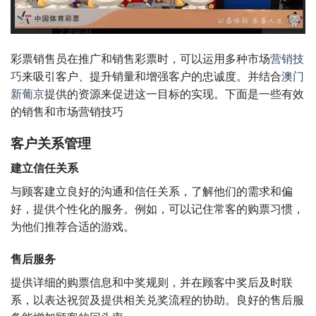
彩票销售员在推广和销售彩票时，可以运用多种市场
营销技
巧
来吸引客户、提升销量和增强客户的忠诚度。并结合
澳门
新葡京
提供的资源来促进这一目标的实现。下面是一些有效
的销售和市场营销技巧
客户关系管理
建立信任关系
与顾客建立良好的沟通和信任关系，了解他们的需求和偏
好，提供个性化的服务。例如，可以记住常客的购票习惯，
为他们推荐合适的游戏。
售后服务
提供详细的购票信息和中奖规则，并在顾客中奖后及时联
系，以表达祝贺及提供相关兑奖流程的协助。良好的售后服