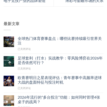
电子竞技产业的品牌塑造
博彩与金融市场的关系
最新文章
全球热门体育赛事盘点：哪些比赛持续吸引世界关
注
全
已关闭评论
球
热
足球套利（打水）实战教学：零风险博弈在2026年
门
是否依然可行？
体
足
已关闭评论
育
球
赛
套
事
欧青赛明日之星表现评估：青年赛事中高频率进球
利
盘
大战的盘面特征与投注时机
（打
点：
欧
已关闭评论
水）
哪
青
实
些
赛
战
2026年流行的“多台投注”功能：如何同时管理4张
比
明
教
桌子的战局？
赛
日
学：
持