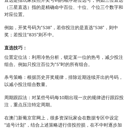
直选是指玩家按照开奖号码的顺序逐位选号，例如三位直选
（三星直选）指的是精确命中百位、十位、个位三个数字和
对应位置。
例如，开奖号码为“538”，若你投注的是直选“538”，则中
奖；若投注“835”则不中。
直选技巧：
位置定位法：利用冷热分析，锁定某一位的热号，减少投注
组合。例如只投注百位为“5”时的所有组合。
杀号策略：根据历史开奖规律，排除近期连续开出的号码，
以减小投注组合数量。
周期跟踪法：对某些号码每10期出现一次的规律进行跟踪投
注，重点压注特定周期。
在澳门新葡京官网上，很多资深玩家会在数据专区中设定
“追号计划”，结合上述策略进行倍投控损，在不中时逐步加