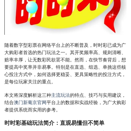
随着数字型彩票在网络平台上的不断普及，时时彩已成为广
大购彩者首选的热门玩法之一。其开奖频率高、规则清晰、
赔率丰厚，让无数彩民欲罢不能。然而，在快节奏背后，想
要提高中奖率并非易事。特别是在直选、组选、单挑这些核
心投注方式中，如何选择更稳妥、更具策略性的投注方式，
是每位玩家关注的重点。
本文将深度解析这三种
主流玩法
的特点、技巧与实用建议，
结合
澳门新葡京官网
平台上的数据和实战经验，为广大购彩
者提供系统而实用的参考。
时时彩基础玩法简介：直观易懂但不简单