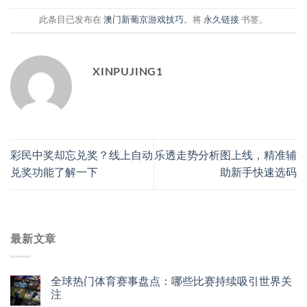
此条目已发布在
澳门新葡京游戏技巧
。将
永久链接
书签。
XINPUJING1
彩民中奖却忘兑奖？线上自动
乐透走势分析图上线，精准辅
兑奖功能了解一下
助新手快速选码
最新文章
全球热门体育赛事盘点：哪些比赛持续吸引世界关
注