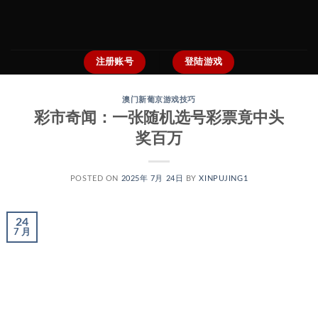
跳
到
内
容
注册账号
登陆游戏
澳门新葡京游戏技巧
彩市奇闻：一张随机选号彩票竟中头
奖百万
POSTED ON
2025年 7月 24日
BY
XINPUJING1
24
7 月