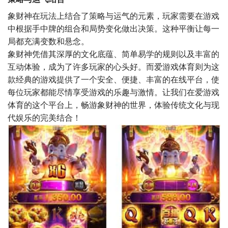
象财神在玩法上结合了策略与运气的元素，玩家需要在游戏
中根据手中牌的组合和局势变化做出决策。这种平衡让每一
局都充满变数和悬念。
象财神凭借其深厚的文化底蕴、简单易学的规则以及丰富的
互动体验，成为了许多玩家的心头好。而爱游戏体育则为这
款经典的游戏提供了一个安全、便捷、丰富的在线平台，使
每位玩家都能尽情享受游戏的乐趣与激情。让我们在爱游戏
体育的这个平台上，畅游象财神的世界，体验传统文化与现
代娱乐的完美结合！