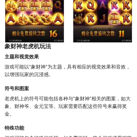
象财神老虎机玩法
主题和视觉效果
游戏可能以“象财神”为主题，具有相应的视觉效果和音效，
以增强玩家的沉浸感。
符号和图案
老虎机上的符号可能包括各种与“象财神”相关的图案，如大
象、财神爷、金元宝等。玩家需要匹配这些符号来赢得奖
金。
特殊功能