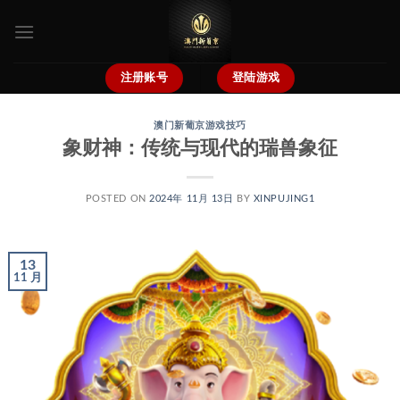
跳
到
内
容
注册账号
登陆游戏
澳门新葡京游戏技巧
象财神：传统与现代的瑞兽象征
POSTED ON
2024年 11月 13日
BY
XINPUJING1
13
11 月