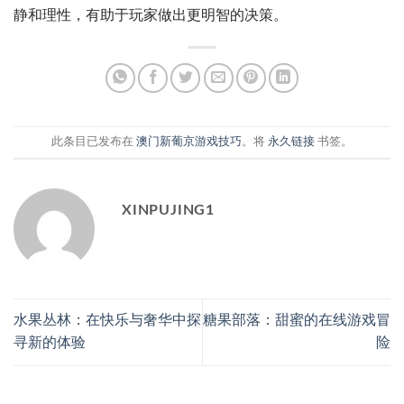
静和理性，有助于玩家做出更明智的决策。
此条目已发布在
澳门新葡京游戏技巧
。将
永久链接
书签。
XINPUJING1
水果丛林：在快乐与奢华中探
糖果部落：甜蜜的在线游戏冒
寻新的体验
险