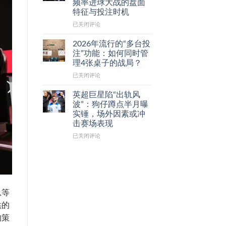
频率进球大战的盘面
比
水）
特征与投注时机
赛
实
持
战
欧
已关闭评论
续
教
青
吸
学：
赛
2026年流行的“多台投
引
零
明
注”功能：如何同时管
世
风
日
理4张桌子的战局？
界
险
之
关
博
2026
星
已关闭评论
注
弈
年
表
在
流
现
英超巨星陷“出轨风
2026
行
评
波”：狗仔蹲点半月曝
年
的
估：
实锤，场外因素或冲
是
“多
青
击赛场表现
否
台
年
依
投
赛
英
已关闭评论
然
注”
事
超
可
功
中
巨
行？
能：
高
星
如
频
陷
何
率
“出
同
进
轨
息等
时
球
风
管
大
波”：
供的
理
战
狗
的策
4
的
仔