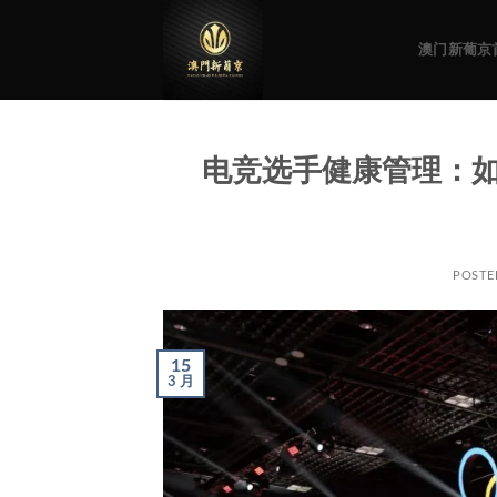
跳
到
澳门新葡京
内
容
电竞选手健康管理：
POSTE
15
3 月