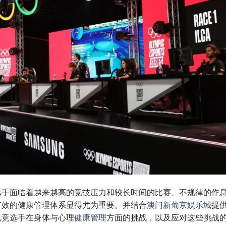
选手面临着越来越高的竞技压力和较长时间的比赛、不规律的作
有效的健康管理体系显得尤为重要。并结合
澳门新葡京娱乐城
提
电竞选手在身体与心理
健康管理
方面的挑战，以及应对这些挑战