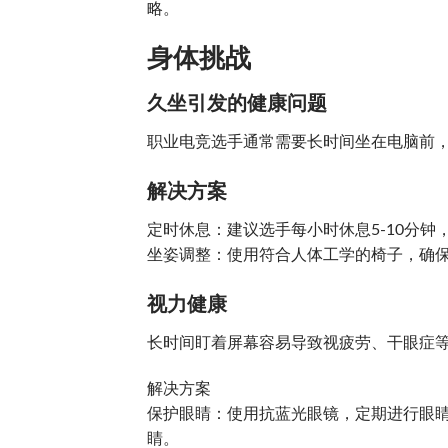
略。
身体挑战
久坐引发的健康问题
职业电竞选手通常需要长时间坐在电脑前
解决方案
定时休息：建议选手每小时休息5-10分
坐姿调整：使用符合人体工学的椅子，确
视力健康
长时间盯着屏幕容易导致视疲劳、干眼症
解决方案
保护眼睛：使用抗蓝光眼镜，定期进行眼睛检查
睛。