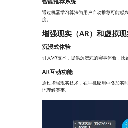
智能推荐系统
通过机器学习算法为用户自动推荐可能感
度。
增强现实（AR）和虚拟现
沉浸式体验
引入VR技术，提供沉浸式的赛事体验，比
AR互动功能
通过增强现实技术，在手机应用中叠加实
地理解赛事。