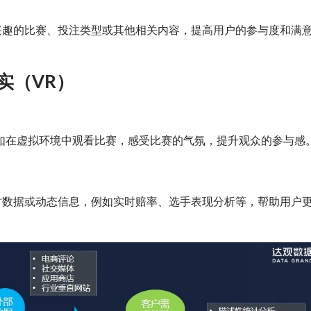
兴趣的比赛、投注类型或其他相关内容，提高用户的参与度和满
实（VR）
如在虚拟环境中观看比赛，感受比赛的气氛，提升观众的参与感
时数据或动态信息，例如实时赔率、选手表现分析等，帮助用户