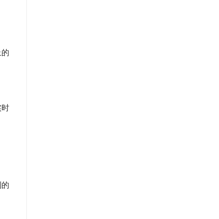
张
盘
蹲
桌
面
点
子
特
半
的
征
月
战
与
曝
局？
投
实
上的
注
锤，
时
场
机
外
因
素
或
冲
实时
击
赛
场
表
现
制的