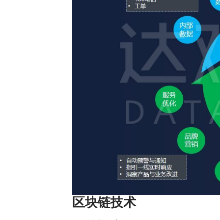
区块链技术